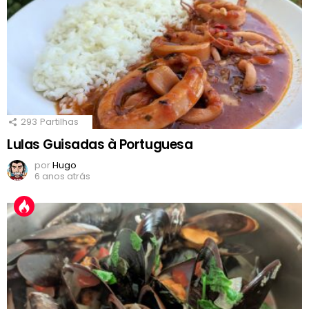
293
Partilhas
Lulas Guisadas à Portuguesa
por
Hugo
6 anos atrás