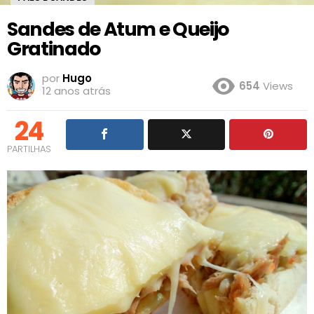
Sandes de Atum e Queijo
Gratinado
por
Hugo
654
Views
12 anos atrás
24
PARTILHAS