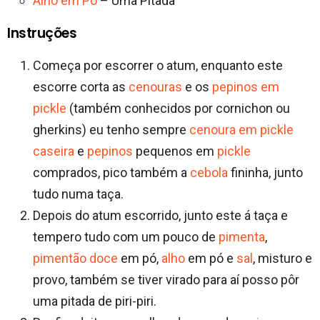
Alho em Pó
– Uma Pitada
Instruções
Começa por escorrer o atum, enquanto este
escorre corta as
cenouras
e os
pepinos em
pickle
(também conhecidos por cornichon ou
gherkins) eu tenho sempre
cenoura em pickle
caseira
e
pepinos
pequenos em
pickle
comprados, pico também a
cebola
fininha, junto
tudo numa taça.
Depois do atum escorrido, junto este á taça e
tempero tudo com um pouco de
pimenta
,
pimentão doce
em pó,
alho
em pó e
sal
, misturo e
provo, também se tiver virado para aí posso pôr
uma pitada de piri-piri.