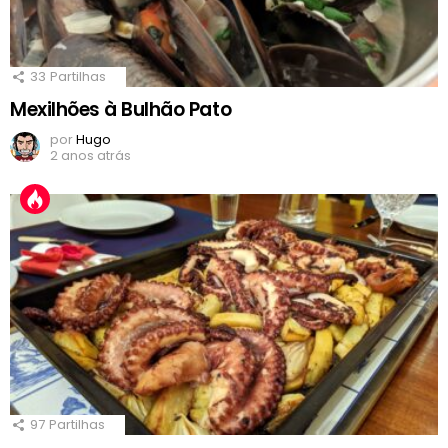
33
Partilhas
Mexilhões à Bulhão Pato
por
Hugo
2 anos atrás
97
Partilhas