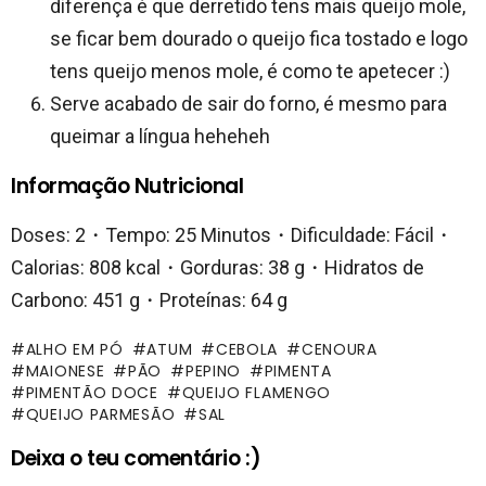
diferença é que derretido tens mais queijo mole,
se ficar bem dourado o queijo fica tostado e logo
tens queijo menos mole, é como te apetecer :)
Serve acabado de sair do forno, é mesmo para
queimar a língua heheheh
Informação Nutricional
Doses: 2・Tempo: 25 Minutos・Dificuldade: Fácil・
Calorias: 808 kcal・Gorduras: 38 g・Hidratos de
Carbono: 451 g・Proteínas: 64 g
ALHO EM PÓ
ATUM
CEBOLA
CENOURA
MAIONESE
PÃO
PEPINO
PIMENTA
PIMENTÃO DOCE
QUEIJO FLAMENGO
QUEIJO PARMESÃO
SAL
Deixa o teu comentário :)