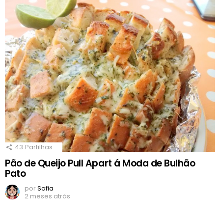
43
Partilhas
Pão de Queijo Pull Apart á Moda de Bulhão
Pato
por
Sofia
2 meses atrás