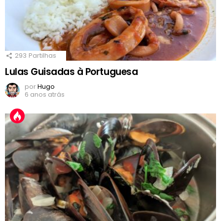
293
Partilhas
Lulas Guisadas à Portuguesa
por
Hugo
6 anos atrás