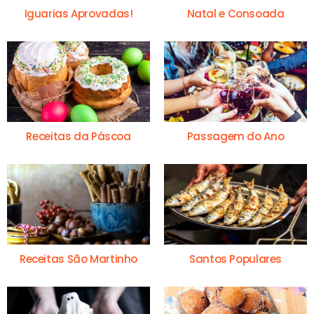
Iguarias Aprovadas!
Natal e Consoada
Receitas da Páscoa
Passagem do Ano
Receitas São Martinho
Santos Populares