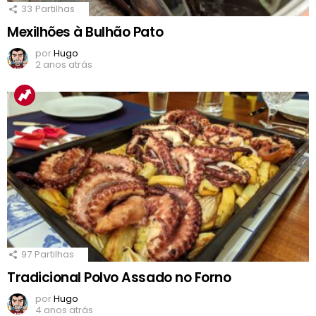
33
Partilhas
Mexilhões à Bulhão Pato
por
Hugo
2 anos atrás
97
Partilhas
Tradicional Polvo Assado no Forno
por
Hugo
4 anos atrás