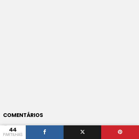
COMENTÁRIOS
Hugo
on
44
Ameixas Secas Fruvit Recheadas de Noz e Cobertas
PARTILHAS
de Chocolate da Moldávia