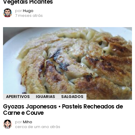
Vegetais Picantes
por
Hugo
7 meses atrás
APERITIVOS
IGUARIAS
SALGADOS
Gyozas Japonesas • Pasteis Recheados de
Carne e Couve
por
Miho
cerca de um ano atrás