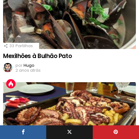
33
Partilhas
Mexilhões à Bulhão Pato
por
Hugo
2 anos atrás