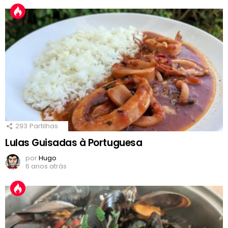
293
Partilhas
Lulas Guisadas à Portuguesa
por
Hugo
6 anos atrás