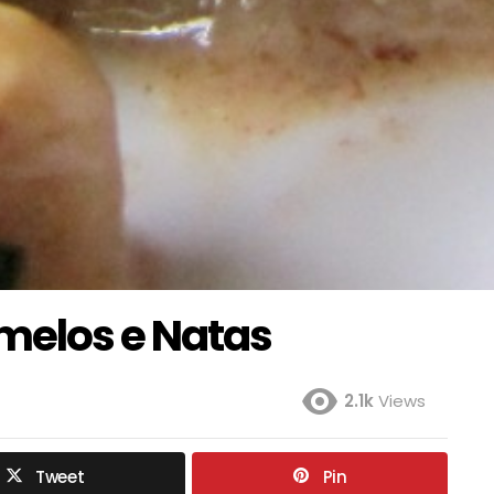
melos e Natas
2.1k
Views
Tweet
Pin