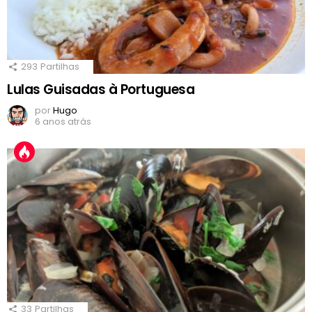
293
Partilhas
Lulas Guisadas à Portuguesa
por
Hugo
6 anos atrás
33
Partilhas