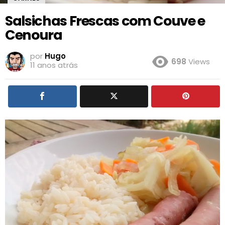
Salsichas Frescas com Couve e
Cenoura
por
Hugo
698
Views
11 anos atrás