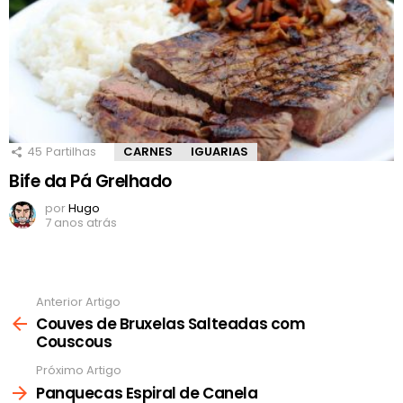
45
Partilhas
CARNES
IGUARIAS
Bife da Pá Grelhado
por
Hugo
7 anos atrás
Anterior Artigo
Ver
mais
Couves de Bruxelas Salteadas com
Couscous
Próximo Artigo
Panquecas Espiral de Canela