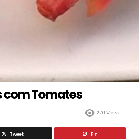
s com Tomates
270
Views
Tweet
Pin