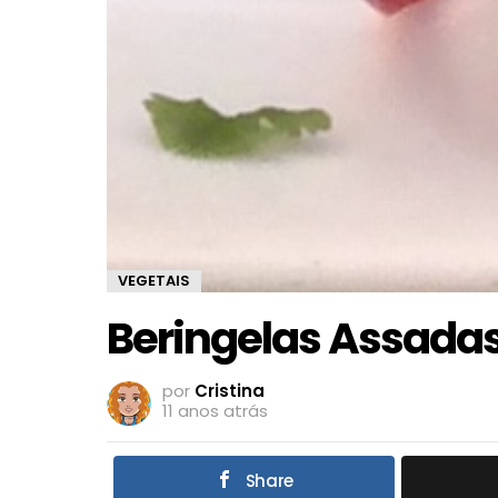
VEGETAIS
Beringelas Assada
por
Cristina
11 anos atrás
Share