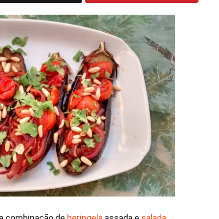
uma combinação de
beringela
assada e
salada