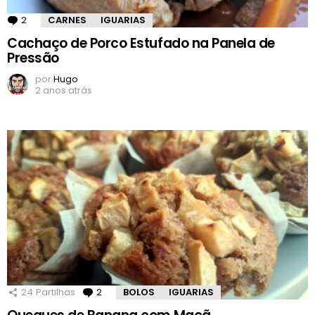
2
Comentários
CARNES
IGUARIAS
Cachaço de Porco Estufado na Panela de
Pressão
por
Hugo
2 anos atrás
24
Partilhas
2
Comentários
BOLOS
IGUARIAS