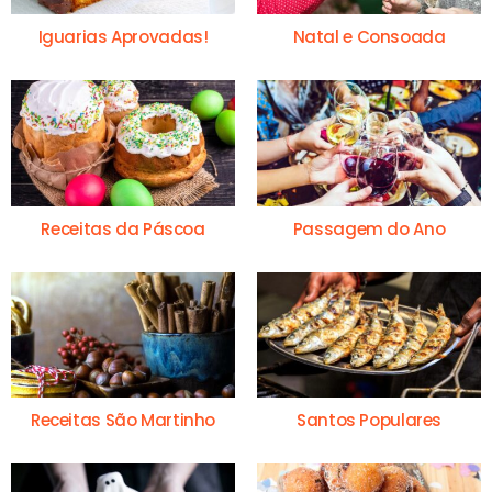
Iguarias Aprovadas!
Natal e Consoada
Receitas da Páscoa
Passagem do Ano
Receitas São Martinho
Santos Populares