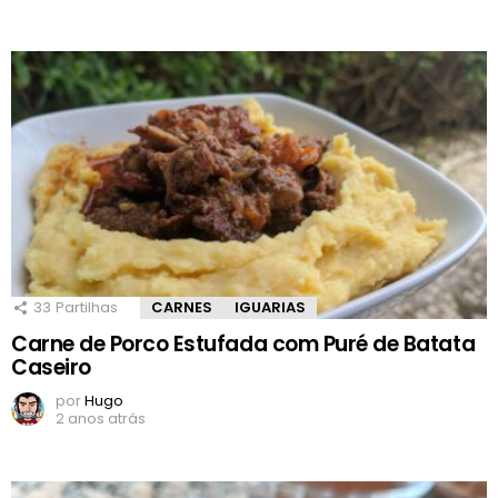
33
Partilhas
CARNES
IGUARIAS
Carne de Porco Estufada com Puré de Batata
Caseiro
por
Hugo
2 anos atrás