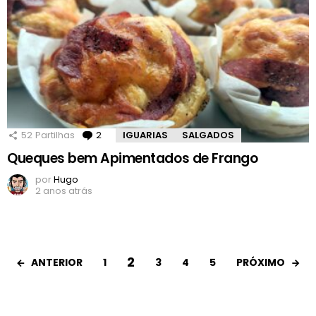
52
Partilhas
2
Comentários
IGUARIAS
SALGADOS
Queques bem Apimentados de Frango
por
Hugo
2 anos atrás
2
ANTERIOR
PRÓXIMO
1
3
4
5