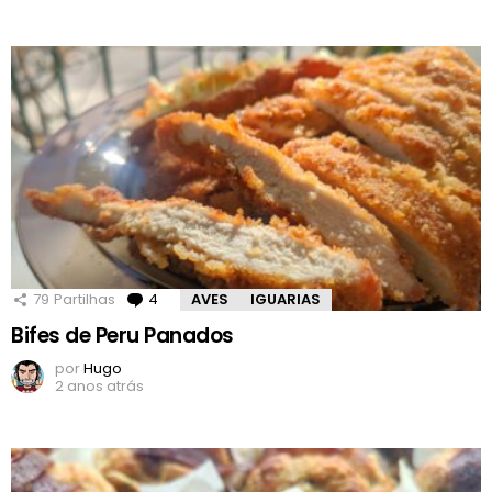
79
Partilhas
4
Comentários
AVES
IGUARIAS
Bifes de Peru Panados
por
Hugo
2 anos atrás