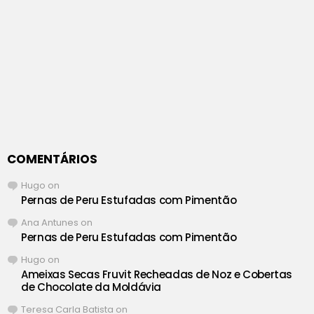
COMENTÁRIOS
Hugo
on
Pernas de Peru Estufadas com Pimentão
Ana Antunes
on
Pernas de Peru Estufadas com Pimentão
Hugo
on
Ameixas Secas Fruvit Recheadas de Noz e Cobertas
de Chocolate da Moldávia
Teresa Carla Batista
on