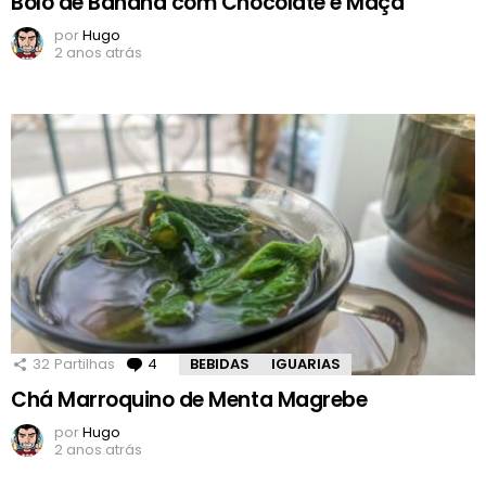
Bolo de Banana com Chocolate e Maçã
por
Hugo
2 anos atrás
32
Partilhas
4
Comentários
BEBIDAS
IGUARIAS
Chá Marroquino de Menta Magrebe
por
Hugo
2 anos atrás