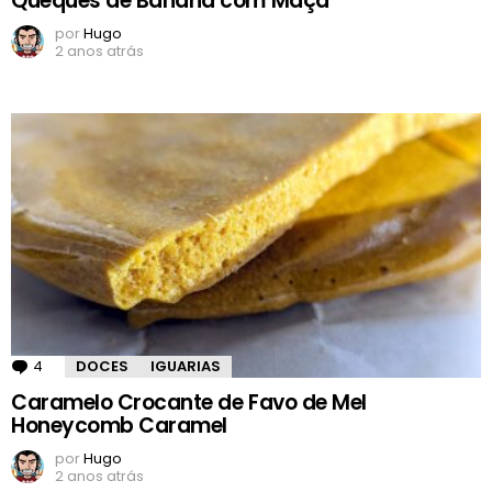
Queques de Banana com Maçã
por
Hugo
2 anos atrás
4
Comentários
DOCES
IGUARIAS
Caramelo Crocante de Favo de Mel
Honeycomb Caramel
por
Hugo
2 anos atrás