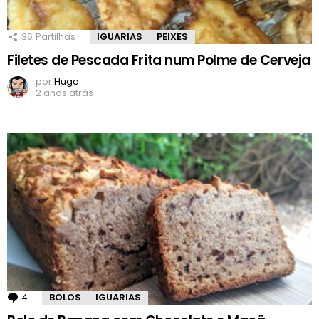
36
Partilhas
IGUARIAS
PEIXES
Filetes de Pescada Frita num Polme de Cerveja
por
Hugo
2 anos atrás
4
Comentários
BOLOS
IGUARIAS