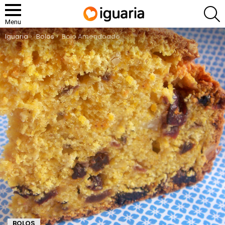
P
Menu
You are here:
Iguaria
Bolos
Bolo Amendoado
BOLOS