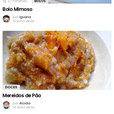
27
Partilhas
BOLOS
Bolo Mimoso
por
Iguaria
13 anos atrás
DOCES
Mereidos de Pão
por
Alcidia
14 anos atrás