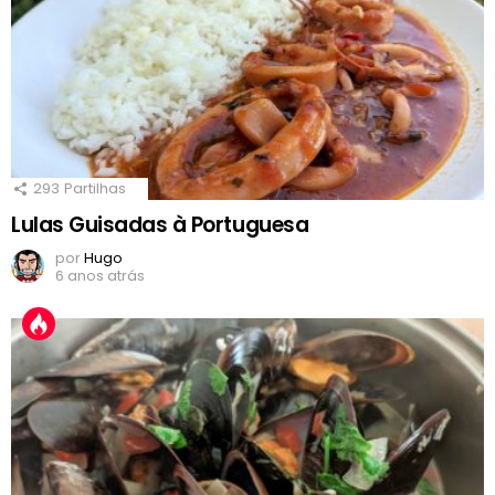
293
Partilhas
Lulas Guisadas à Portuguesa
por
Hugo
6 anos atrás