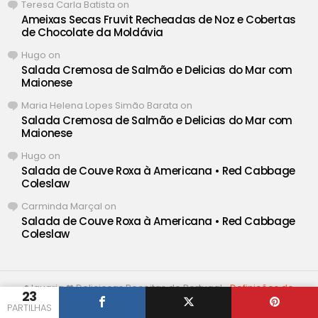
Teresa Carla Batista
on
Ameixas Secas Fruvit Recheadas de Noz e Cobertas
de Chocolate da Moldávia
Hugo
on
Salada Cremosa de Salmão e Delicias do Mar com
Maionese
Maria Helena Lopes Simão Barata
on
Salada Cremosa de Salmão e Delicias do Mar com
Maionese
Hugo
on
Salada de Couve Roxa à Americana • Red Cabbage
Coleslaw
Carminda Marçal
on
Salada de Couve Roxa à Americana • Red Cabbage
Coleslaw
® Iguaria ❤ Deliciosas Receitas de Portugal •
Definições de
23
Privacidade
PARTILHAS