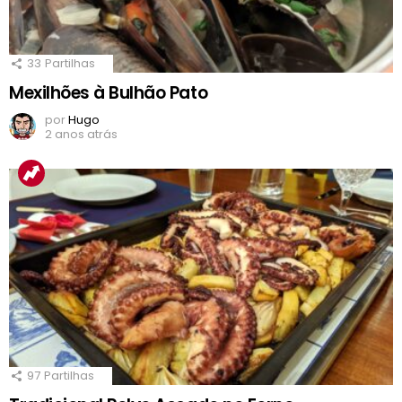
33
Partilhas
Mexilhões à Bulhão Pato
por
Hugo
2 anos atrás
97
Partilhas