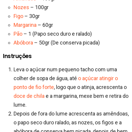
Nozes
– 100gr
Figo
– 30gr
Margarina
– 60gr
Pão
– 1 (Papo seco duro e ralado)
Abóbora
– 50gr (De conserva picada)
Instruções
Leva o açúcar num pequeno tacho com uma
colher de sopa de água, até
o açúcar atingir o
ponto de fio forte
, logo que o atinja, acrescenta o
doce de chila
e a margarina, mexe bem e retira do
lume.
Depois de fora do lume acrescenta as amêndoas,
o papo seco duro ralado, as nozes, os figos e a
abóbora de conserva bem picada, depois de bem