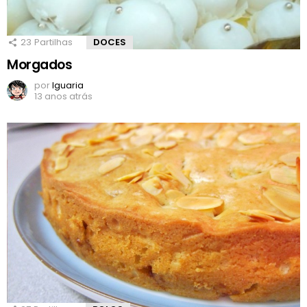
23
Partilhas
DOCES
Morgados
por
Iguaria
13 anos atrás