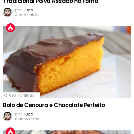
Tradicional Polvo Assado no Forno
por
Hugo
4 anos atrás
696
Partilhas
Bolo de Cenoura e Chocolate Perfeito
por
Hugo
8 anos atrás