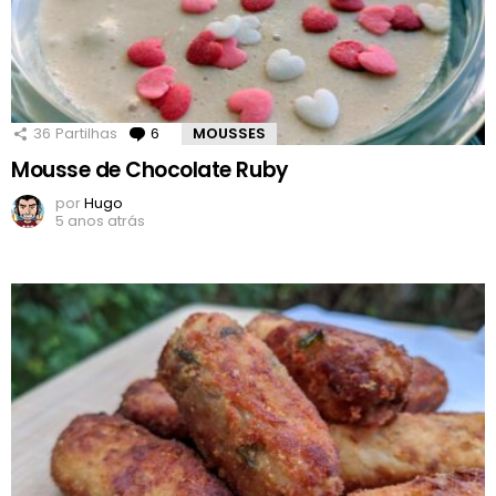
36
Partilhas
6
Comentários
MOUSSES
Mousse de Chocolate Ruby
por
Hugo
5 anos atrás