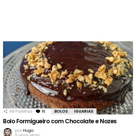
49
Partilhas
16
Comentários
BOLOS
IGUARIAS
Bolo Formigueiro com Chocolate e Nozes
por
Hugo
5 anos atrás