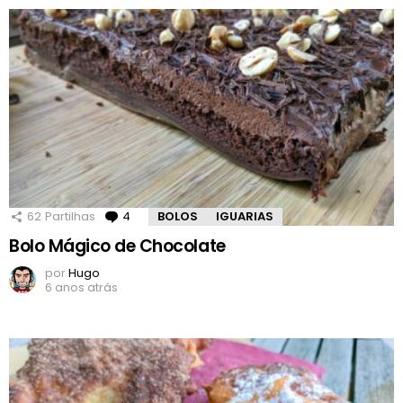
62
Partilhas
4
Comentários
BOLOS
IGUARIAS
Bolo Mágico de Chocolate
por
Hugo
6 anos atrás