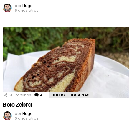
por
Hugo
6 anos atrás
50
Partilhas
4
Comentários
BOLOS
IGUARIAS
Bolo Zebra
por
Hugo
6 anos atrás