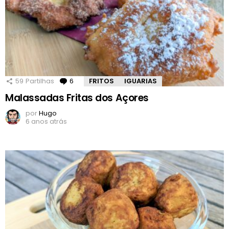
59
Partilhas
6
Comentários
FRITOS
IGUARIAS
Malassadas Fritas dos Açores
por
Hugo
6 anos atrás