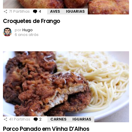
71
Partilhas
4
Comentários
AVES
IGUARIAS
Croquetes de Frango
por
Hugo
6 anos atrás
41
Partilhas
2
Comentários
CARNES
IGUARIAS
Porco Panado em Vinha D’Alhos