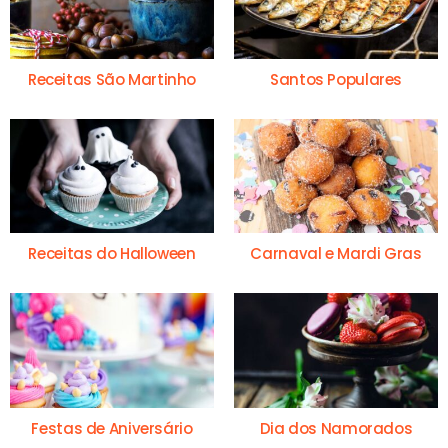
Receitas São Martinho
Santos Populares
Receitas do Halloween
Carnaval e Mardi Gras
Festas de Aniversário
Dia dos Namorados