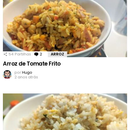
54
Partilhas
2
Comentários
ARROZ
Arroz de Tomate Frito
por
Hugo
2 anos atrás