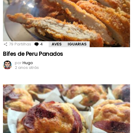
79
Partilhas
4
Comentários
AVES
IGUARIAS
Bifes de Peru Panados
por
Hugo
2 anos atrás