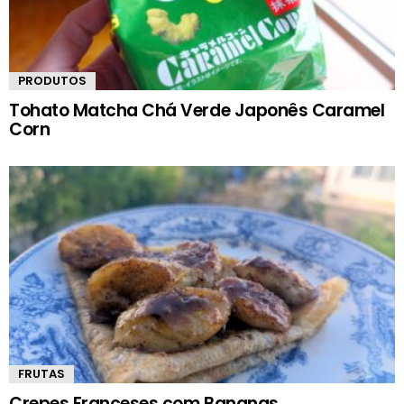
PRODUTOS
Tohato Matcha Chá Verde Japonês Caramel
Corn
FRUTAS
Crepes Franceses com Bananas