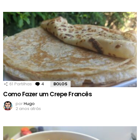
61
Partilhas
4
Comentários
BOLOS
Como Fazer um Crepe Francês
por
Hugo
2 anos atrás