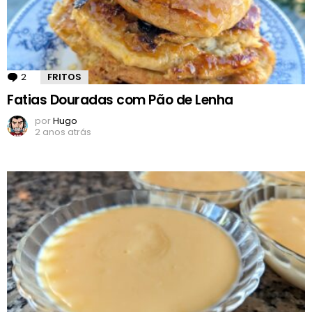
2
Comentários
FRITOS
Fatias Douradas com Pão de Lenha
por
Hugo
2 anos atrás