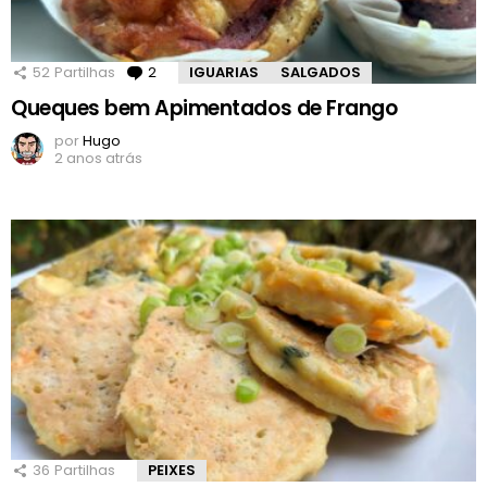
52
Partilhas
2
Comentários
IGUARIAS
SALGADOS
Queques bem Apimentados de Frango
por
Hugo
2 anos atrás
36
Partilhas
PEIXES