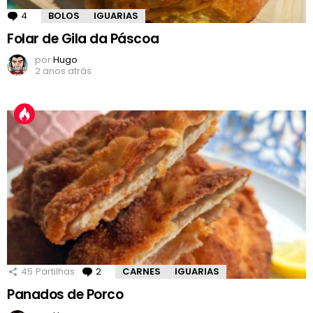
4
Comentários
BOLOS
IGUARIAS
Folar de Gila da Páscoa
por
Hugo
2 anos atrás
45
Partilhas
2
Comentários
CARNES
IGUARIAS
Panados de Porco