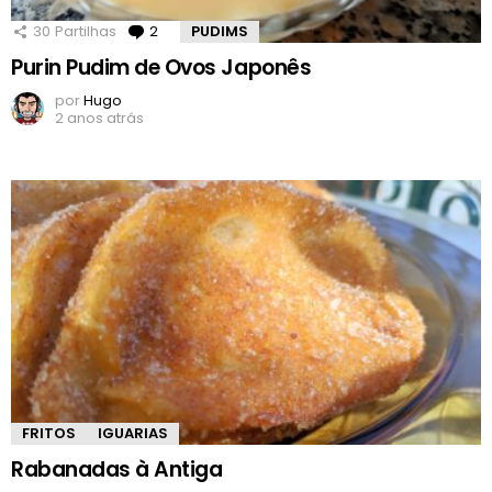
30
Partilhas
2
Comentários
PUDIMS
Purin Pudim de Ovos Japonês
por
Hugo
2 anos atrás
FRITOS
IGUARIAS
Rabanadas à Antiga