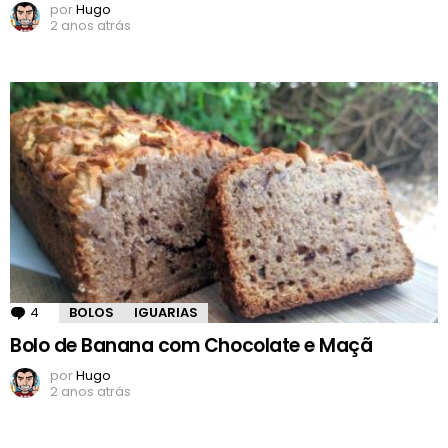
por
Hugo
2 anos atrás
4
Comentários
BOLOS
IGUARIAS
Bolo de Banana com Chocolate e Maçã
por
Hugo
2 anos atrás