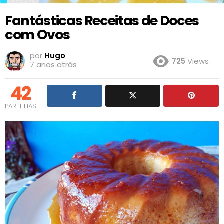
Fantásticas Receitas de Doces
com Ovos
por
Hugo
725
Views
7 anos atrás
42
PARTILHAS