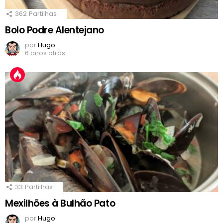
362
Partilhas
Bolo Podre Alentejano
por
Hugo
6 anos atrás
33
Partilhas
Mexilhões à Bulhão Pato
por
Hugo