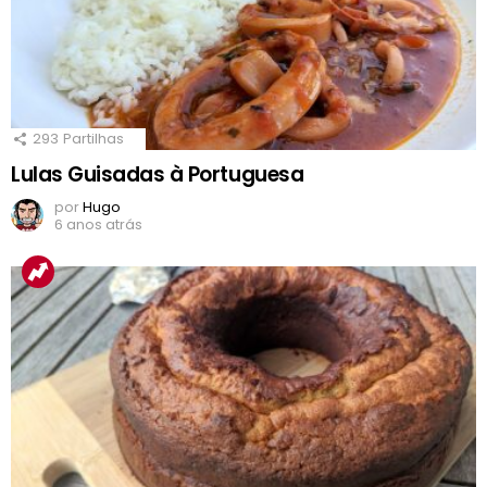
293
Partilhas
Lulas Guisadas à Portuguesa
por
Hugo
6 anos atrás