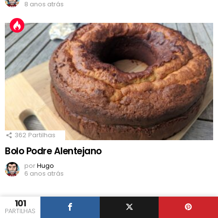
8 anos atrás
362
Partilhas
Bolo Podre Alentejano
por
Hugo
6 anos atrás
101
PARTILHAS