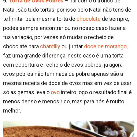
9.
Torta de Ovos Pobres
– Tal como o tronco de
Natal, são tudo tortas, por isso pelo Natal não tens de
te limitar pela mesma torta de
chocolate
de sempre,
podes sempre encontrar ou no nosso caso fazer a
tua variação, por vezes só mudar o recheio de
chocolate para
chantilly
ou juntar
doce de morango
,
faz uma grande diferença, neste caso é uma torta
com cobertura e recheio de ovos pobres, já agora
ovos pobres não tem nada de pobre apenas são a
mesma receita de doce de ovos mas em vez de usar
só as gemas leva o
ovo
inteiro logo o resultado final é
menos denso e menos rico, mas para nós é muito
melhor.