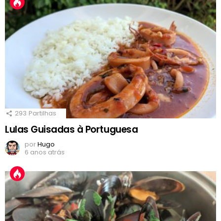
293
Partilhas
Lulas Guisadas à Portuguesa
por
Hugo
6 anos atrás