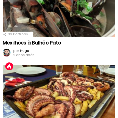
33
Partilhas
Mexilhões à Bulhão Pato
por
Hugo
2 anos atrás