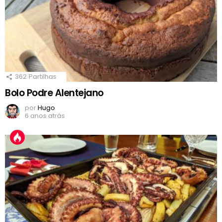
362
Partilhas
Bolo Podre Alentejano
por
Hugo
6 anos atrás