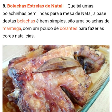
8.
Bolachas Estrelas de Natal
– Que tal umas
bolachinhas bem lindas para a mesa de Natal, a base
destas
bolachas
é bem simples, são uma bolachas de
manteiga
, com um pouco de
corantes
para fazer as
cores natalícias.