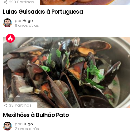
293
Partilhas
Lulas Guisadas à Portuguesa
por
Hugo
6 anos atrás
33
Partilhas
Mexilhões à Bulhão Pato
por
Hugo
2 anos atrás