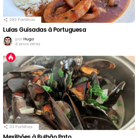
293
Partilhas
Lulas Guisadas à Portuguesa
por
Hugo
6 anos atrás
33
Partilhas
Mexilhões à Bulhão Pato