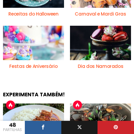
Receitas do Halloween
Carnaval e Mardi Gras
Festas de Aniversário
Dia dos Namorados
EXPERIMENTA TAMBÉM!
48
PARTILHAS