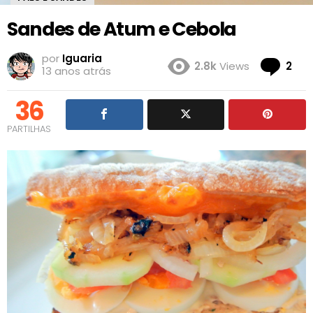
Sandes de Atum e Cebola
por
Iguaria
Co
2.8k
Views
2
13 anos atrás
36
PARTILHAS