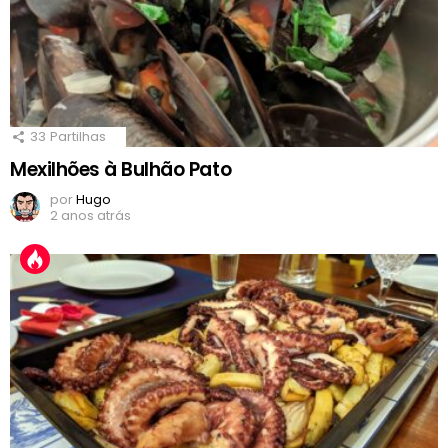
33
Partilhas
Mexilhões à Bulhão Pato
por
Hugo
2 anos atrás