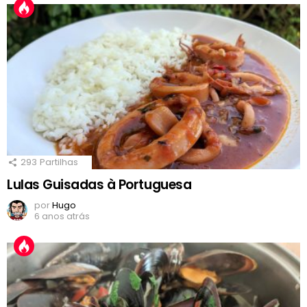
293
Partilhas
Lulas Guisadas à Portuguesa
por
Hugo
6 anos atrás