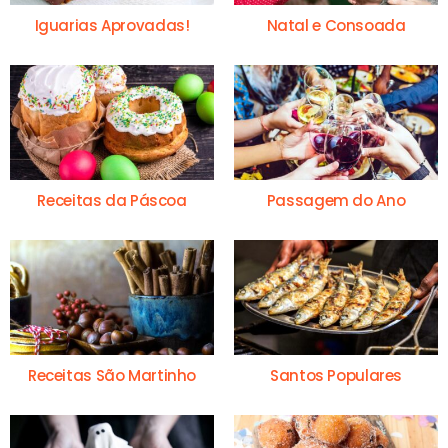
Iguarias Aprovadas!
Natal e Consoada
Receitas da Páscoa
Passagem do Ano
Receitas São Martinho
Santos Populares