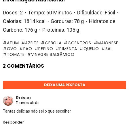
Doses: 2・Tempo: 60 Minutos・Dificuldade: Fácil・
Calorias: 1814 kcal・Gorduras: 78 g・Hidratos de
Carbono: 176 g・Proteínas: 105 g
ATUM
AZEITE
CEBOLA
COENTROS
MAIONESE
OVO
PÃO
PEPINO
PIMENTA
QUEIJO
SAL
TOMATE
VINAGRE BALSÂMICO
2 COMENTÁRIOS
DEIXA UMA RESPOSTA
Raissa
11 anos atrás
Tantas delícias não sei o que escolher
Responder