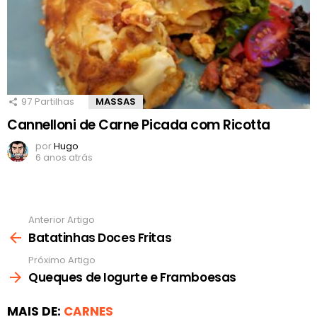
97
Partilhas
MASSAS
Cannelloni de Carne Picada com Ricotta
por
Hugo
6 anos atrás
Anterior Artigo
Ver
mais
Batatinhas Doces Fritas
Próximo Artigo
Queques de Iogurte e Framboesas
MAIS DE:
CARNES