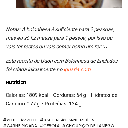
Notas: A bolonhesa é suficiente para 2 pessoas,
mas eu só fiz massa para 1 pessoa, por isso ou
vais ter restos ou vais comer como um rei! ;D
Esta receita de Udon com Bolonhesa de Enchidos
foi criada inicialmente no
Iguaria.com
.
Nutrition
Calorias: 1809 kcal・Gorduras: 64 g・Hidratos de
Carbono: 177 g・Proteínas: 124 g
ALHO
AZEITE
BACON
CARNE MOÍDA
CARNE PICADA
CEBOLA
CHOURIÇO DE LAMEGO