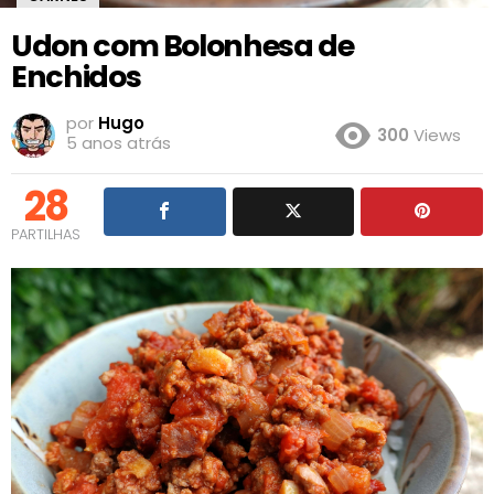
Udon com Bolonhesa de
Enchidos
por
Hugo
300
Views
5 anos atrás
28
PARTILHAS