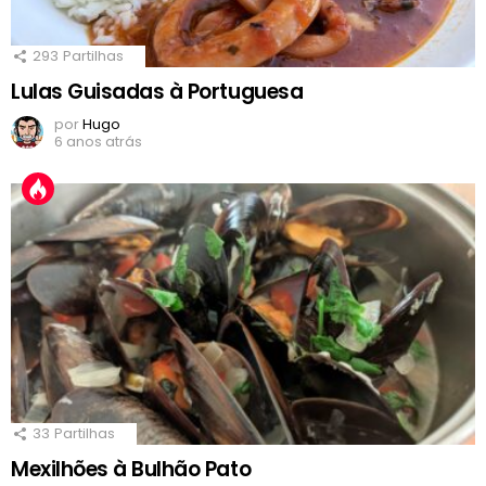
293
Partilhas
Lulas Guisadas à Portuguesa
por
Hugo
6 anos atrás
33
Partilhas
Mexilhões à Bulhão Pato