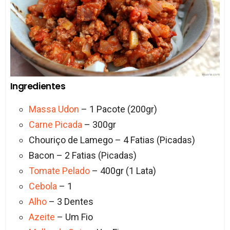
Ingredientes
Massa Udon
– 1 Pacote (200gr)
Carne Picada
– 300gr
Chouriço de Lamego – 4 Fatias (Picadas)
Bacon – 2 Fatias (Picadas)
Tomate Pelado
– 400gr (1 Lata)
Cebola
– 1
Alho
– 3 Dentes
Azeite
– Um Fio