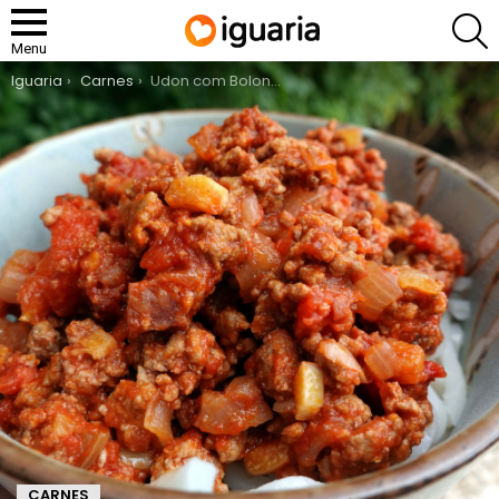
P
Menu
You are here:
Iguaria
Carnes
Udon com Bolonhesa de Enchidos
CARNES