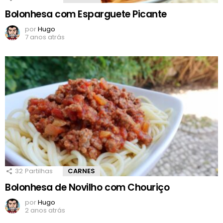
Bolonhesa com Esparguete Picante
por
Hugo
7 anos atrás
32
Partilhas
CARNES
Bolonhesa de Novilho com Chouriço
por
Hugo
2 anos atrás