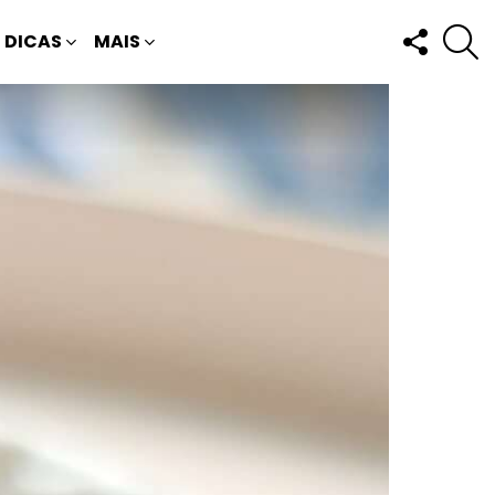
FOLLOW
P
DICAS
MAIS
US