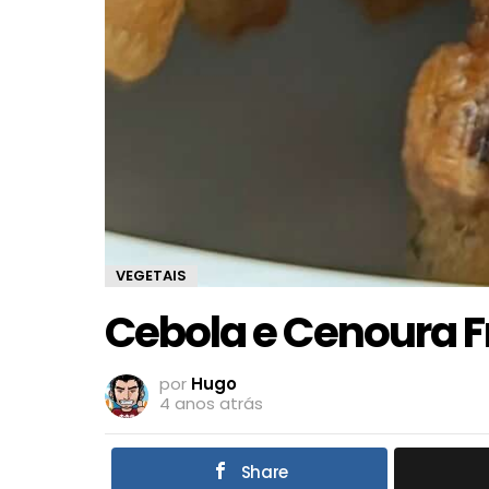
VEGETAIS
Cebola e Cenoura F
por
Hugo
4 anos atrás
Share