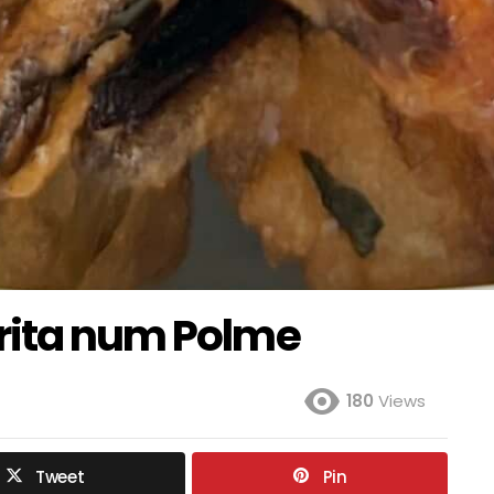
rita num Polme
180
Views
Tweet
Pin