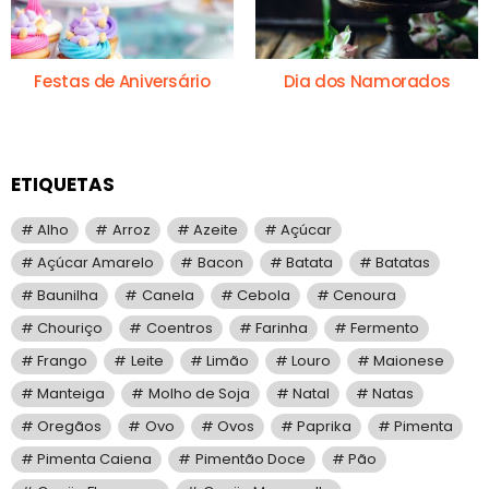
Festas de Aniversário
Dia dos Namorados
ETIQUETAS
Alho
Arroz
Azeite
Açúcar
Açúcar Amarelo
Bacon
Batata
Batatas
Baunilha
Canela
Cebola
Cenoura
Chouriço
Coentros
Farinha
Fermento
Frango
Leite
Limão
Louro
Maionese
Manteiga
Molho de Soja
Natal
Natas
Oregãos
Ovo
Ovos
Paprika
Pimenta
Pimenta Caiena
Pimentão Doce
Pão