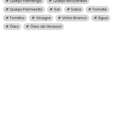
Queijo Flamengo
Queijo Mozzarella
Queijo Parmesão
Sal
Salsa
Tomate
Tomilho
Vinagre
Vinho Branco
Água
Óleo
Óleo de Girassol