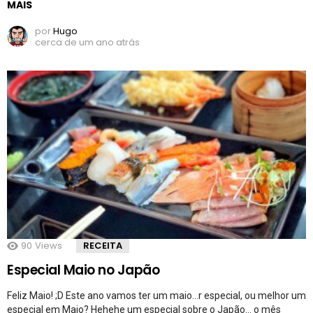
MAIS
por
Hugo
cerca de um ano atrás
90
Views
RECEITA
Especial Maio no Japão
Feliz Maio! ;D Este ano vamos ter um maio…r especial, ou melhor um
especial em Maio? Hehehe um especial sobre o Japão… o mês