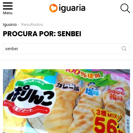
P
Menu
You are here:
Iguaria
Resultados
PROCURA POR: SENBEI
Search
for: