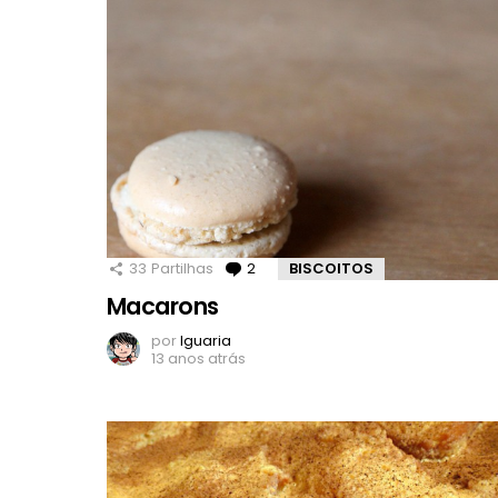
33
Partilhas
2
Comentários
BISCOITOS
Macarons
por
Iguaria
13 anos atrás