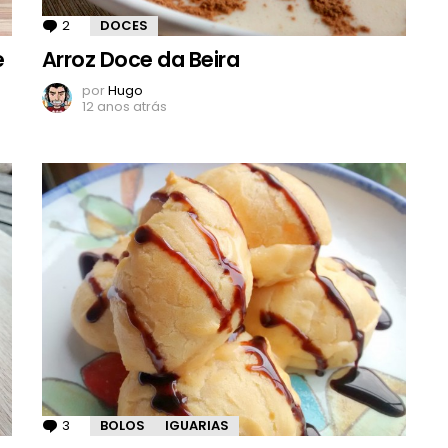
2
Comentários
DOCES
e
Arroz Doce da Beira
por
Hugo
12 anos atrás
3
Comentários
BOLOS
IGUARIAS