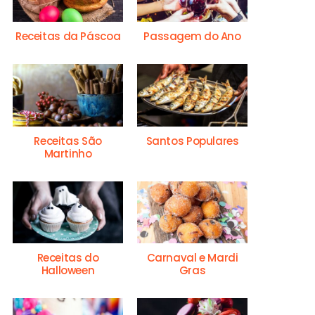
Receitas da Páscoa
Passagem do Ano
Receitas São
Santos Populares
Martinho
Receitas do
Carnaval e Mardi
Halloween
Gras