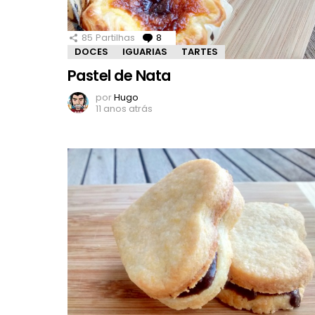
85
Partilhas
8
Comentários
DOCES
IGUARIAS
TARTES
Pastel de Nata
por
Hugo
11 anos atrás