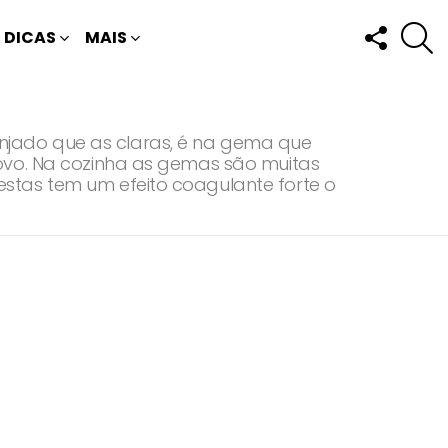
FOLLOW
P
DICAS
MAIS
US
njado que as claras, é na gema que
 ovo. Na cozinha as gemas são muitas
stas tem um efeito coagulante forte o