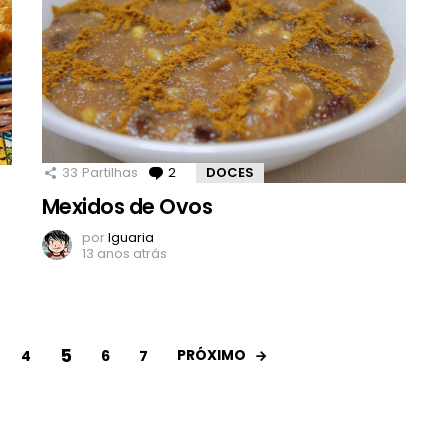
33
Partilhas
2
Comentários
DOCES
Mexidos de Ovos
por
Iguaria
13 anos atrás
5
PRÓXIMO
4
6
7