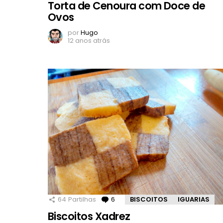
Torta de Cenoura com Doce de
Ovos
por
Hugo
12 anos atrás
64
Partilhas
6
Comentários
BISCOITOS
IGUARIAS
Biscoitos Xadrez