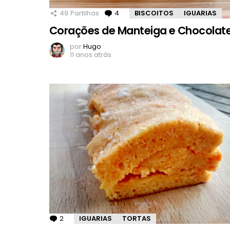
49
Partilhas
4
Comentários
BISCOITOS
IGUARIAS
Corações de Manteiga e Chocolat
por
Hugo
11 anos atrás
2
Comentários
IGUARIAS
TORTAS