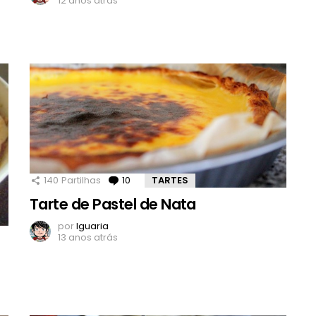
12 anos atrás
140
Partilhas
10
Comentários
TARTES
Tarte de Pastel de Nata
por
Iguaria
13 anos atrás