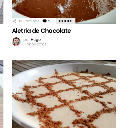
33
Partilhas
2
Comentários
DOCES
Aletria de Chocolate
por
Hugo
11 anos atrás