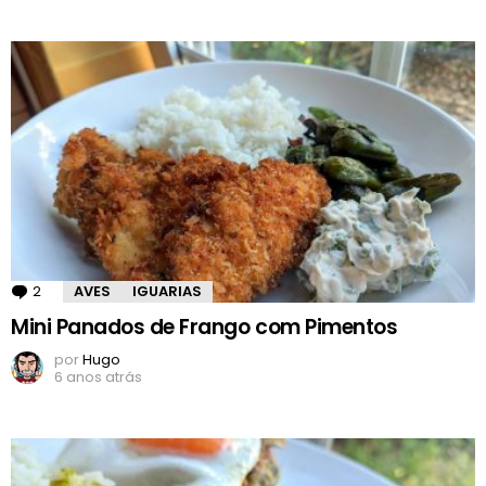
2
Comentários
AVES
IGUARIAS
Mini Panados de Frango com Pimentos
por
Hugo
6 anos atrás