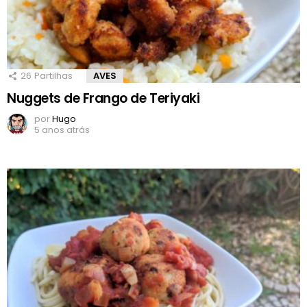
26
Partilhas
AVES
Nuggets de Frango de Teriyaki
por
Hugo
5 anos atrás