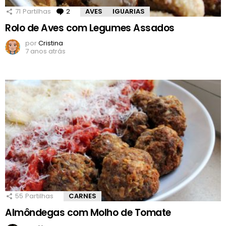
71
Partilhas
2
Comentários
AVES
IGUARIAS
Rolo de Aves com Legumes Assados
por
Cristina
7 anos atrás
55
Partilhas
CARNES
Almôndegas com Molho de Tomate