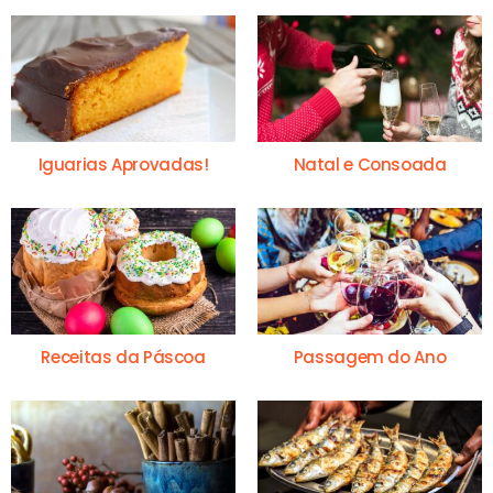
Iguarias Aprovadas!
Natal e Consoada
Receitas da Páscoa
Passagem do Ano