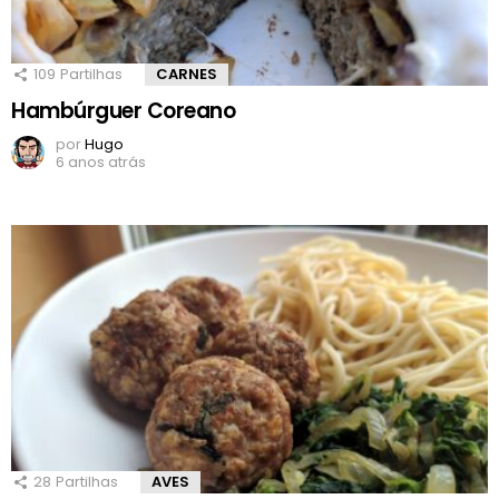
109
Partilhas
CARNES
Hambúrguer Coreano
por
Hugo
6 anos atrás
28
Partilhas
AVES