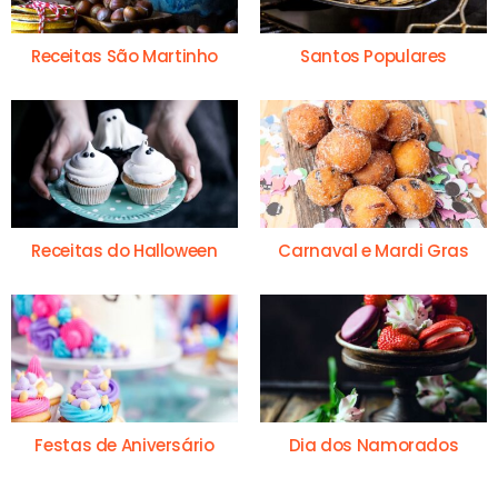
Receitas São Martinho
Santos Populares
Receitas do Halloween
Carnaval e Mardi Gras
Festas de Aniversário
Dia dos Namorados