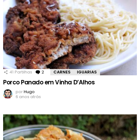
41
Partilhas
2
Comentários
CARNES
IGUARIAS
Porco Panado em Vinha D’Alhos
por
Hugo
6 anos atrás