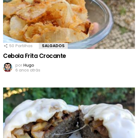
50
Partilhas
SALGADOS
Cebola Frita Crocante
por
Hugo
6 anos atrás