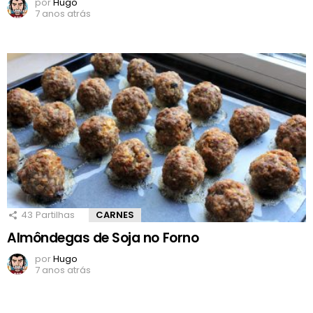
por
Hugo
7 anos atrás
43
Partilhas
CARNES
Almôndegas de Soja no Forno
por
Hugo
7 anos atrás