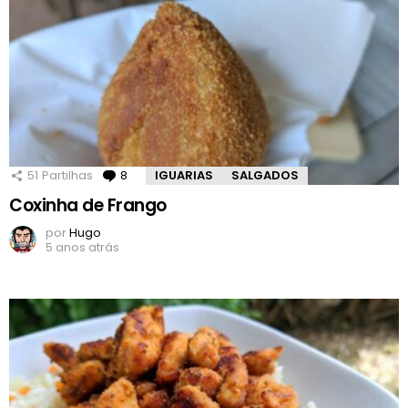
51
Partilhas
8
Comentários
IGUARIAS
SALGADOS
Coxinha de Frango
por
Hugo
5 anos atrás