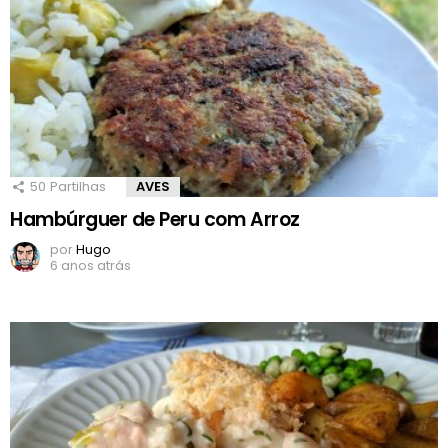
50
Partilhas
AVES
Hambúrguer de Peru com Arroz
por
Hugo
6 anos atrás