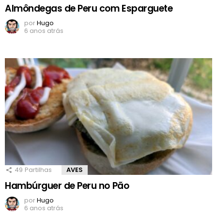
Almôndegas de Peru com Esparguete
por
Hugo
6 anos atrás
49
Partilhas
AVES
Hambúrguer de Peru no Pão
por
Hugo
6 anos atrás