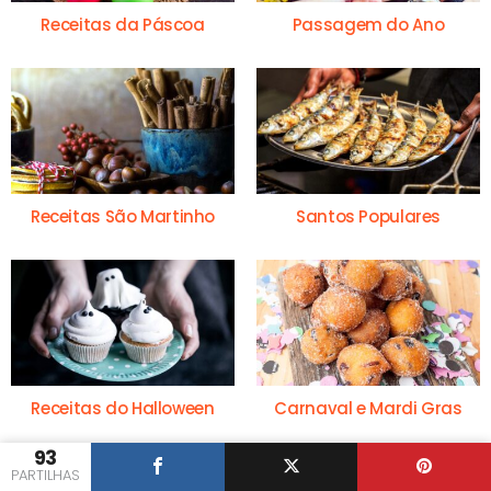
Receitas da Páscoa
Passagem do Ano
Receitas São Martinho
Santos Populares
Receitas do Halloween
Carnaval e Mardi Gras
93
PARTILHAS