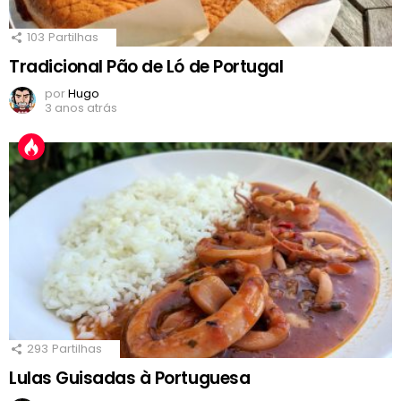
103
Partilhas
Tradicional Pão de Ló de Portugal
por
Hugo
3 anos atrás
293
Partilhas
Lulas Guisadas à Portuguesa