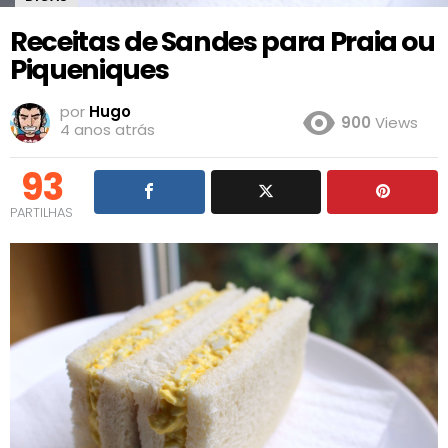
Receitas de Sandes para Praia ou
Piqueniques
por
Hugo
900
Views
4 anos atrás
93
PARTILHAS