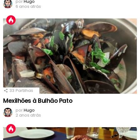
por
Hugo
6 anos atrás
33
Partilhas
Mexilhões à Bulhão Pato
por
Hugo
2 anos atrás