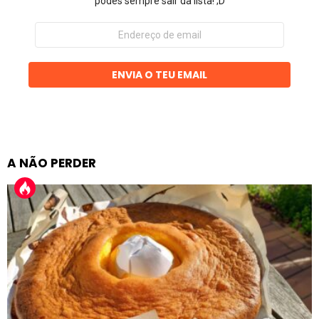
podes sempre sair da lista! ;D
Endereço
de
email
ENVIA O TEU EMAIL
A NÃO PERDER