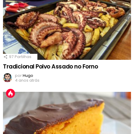
97
Partilhas
Tradicional Polvo Assado no Forno
por
Hugo
4 anos atrás