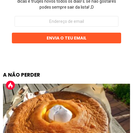
dicas e truqes novos todos os dias! E se não gostares
podes sempre sair da lista! ;D
Endereço
de
email
ENVIA O TEU EMAIL
A NÃO PERDER