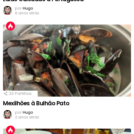
por
Hugo
6 anos atrás
33
Partilhas
Mexilhões à Bulhão Pato
por
Hugo
2 anos atrás