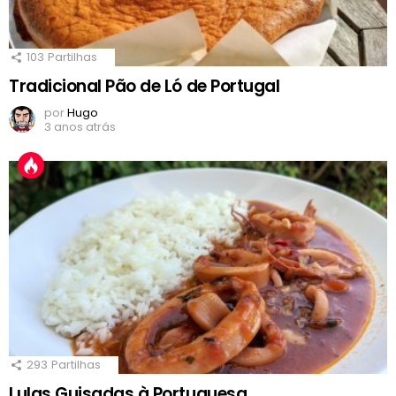
103
Partilhas
Tradicional Pão de Ló de Portugal
por
Hugo
3 anos atrás
293
Partilhas
Lulas Guisadas à Portuguesa