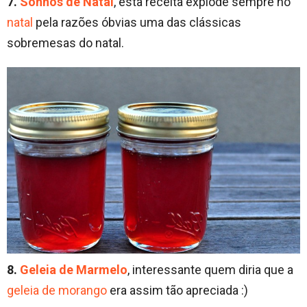
7.
Sonhos de Natal
, esta receita explode sempre no
natal
pela razões óbvias uma das clássicas
sobremesas do natal.
8.
Geleia de Marmelo
, interessante quem diria que a
geleia de morango
era assim tão apreciada :)