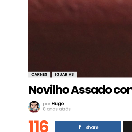
CARNES
IGUARIAS
,
Novilho Assado co
por
Hugo
8 anos atrás
116
Share