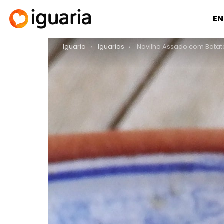
EN
You are here:
Iguaria
Iguarias
Novilho Assado com Batat