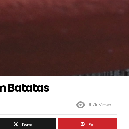
m Batatas
16.7k
Views
Tweet
Pin