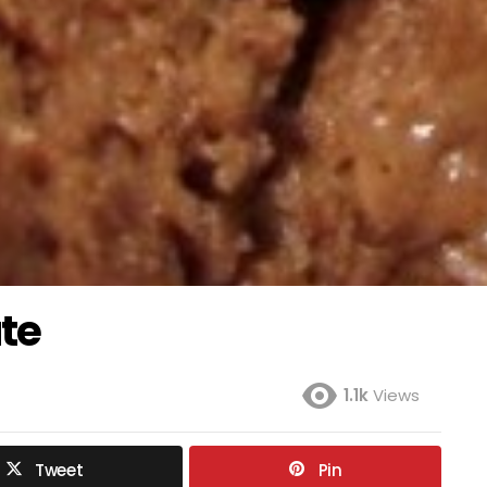
te
1.1k
Views
Tweet
Pin