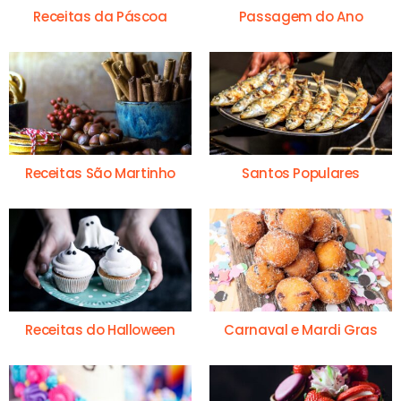
Receitas da Páscoa
Passagem do Ano
Receitas São Martinho
Santos Populares
Receitas do Halloween
Carnaval e Mardi Gras