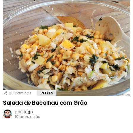
30
Partilhas
PEIXES
Salada de Bacalhau com Grão
por
Hugo
10 anos atrás