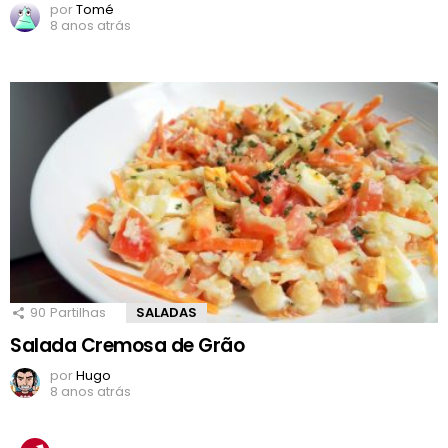
por
Tomé
8 anos atrás
90
Partilhas
SALADAS
Salada Cremosa de Grão
por
Hugo
8 anos atrás