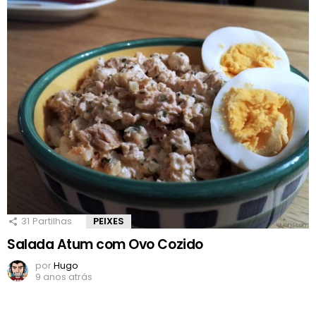
31
Partilhas
PEIXES
Salada Atum com Ovo Cozido
por
Hugo
9 anos atrás