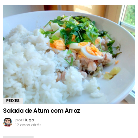
PEIXES
Salada de Atum com Arroz
por
Hugo
12 anos atrás