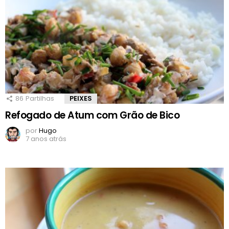
86
Partilhas
PEIXES
Refogado de Atum com Grão de Bico
por
Hugo
7 anos atrás