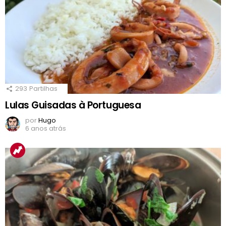
293
Partilhas
Lulas Guisadas à Portuguesa
por
Hugo
6 anos atrás