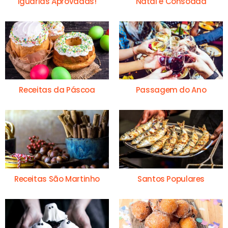
Iguarias Aprovadas!
Natal e Consoada
Receitas da Páscoa
Passagem do Ano
Receitas São Martinho
Santos Populares