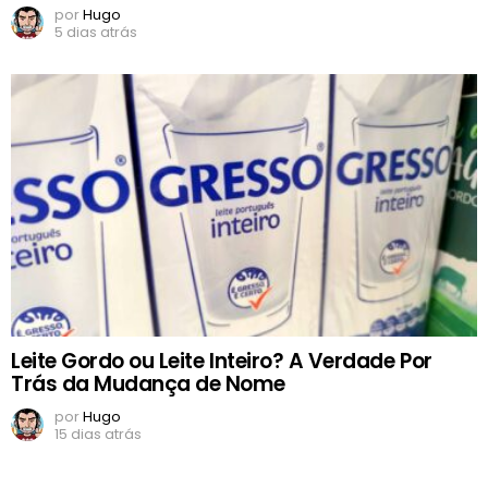
por
Hugo
5 dias atrás
Leite Gordo ou Leite Inteiro? A Verdade Por
Trás da Mudança de Nome
por
Hugo
15 dias atrás