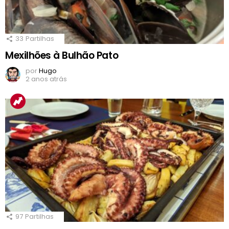
33
Partilhas
Mexilhões à Bulhão Pato
por
Hugo
2 anos atrás
97
Partilhas