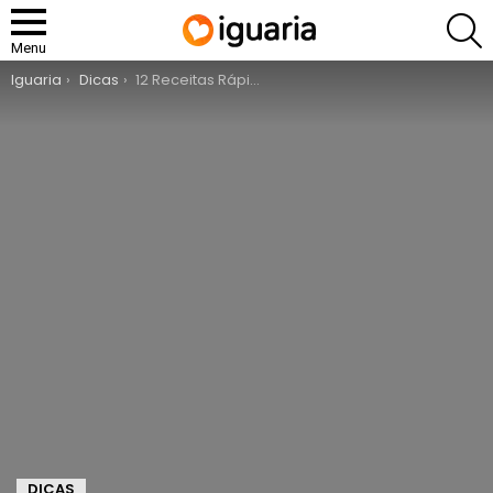
P
Menu
You are here:
Iguaria
Dicas
12 Receitas Rápidas para o Jantar
DICAS