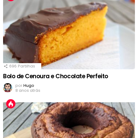
696
Partilhas
Bolo de Cenoura e Chocolate Perfeito
por
Hugo
8 anos atrás