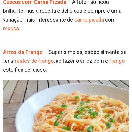
Cuscus com Carne Picada
– A foto não ficou
brilhante mas a receita é deliciosa e sempre é uma
variação mais interessante de
carne picada
com
massa
.
Arroz de Frango
– Super simples, especialmente se
tens
restos de frango
, ao fazer o arroz com o
frango
este fica delicioso.