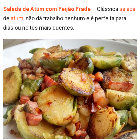
Salada de Atum com Feijão Frade
– Clássica
salada
de
atum
, não dá trabalho nenhum e é perfeita para
dias ou noites mais quentes.