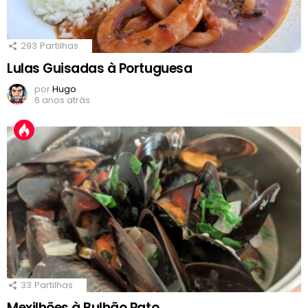
293
Partilhas
Lulas Guisadas à Portuguesa
por
Hugo
6 anos atrás
33
Partilhas
Mexilhões à Bulhão Pato