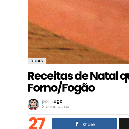
DICAS
Receitas de Natal 
Forno/Fogão
por
Hugo
3 anos atrás
27
Share