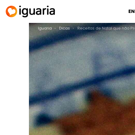
EN
You are here:
Iguaria
Dicas
Receitas de Natal que não Precisam de For