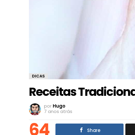
DICAS
Receitas Tradiciona
por
Hugo
7 anos atrás
64
Share