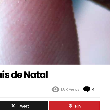
is de Natal
Coment
1.8k
Views
4
Tweet
Pin