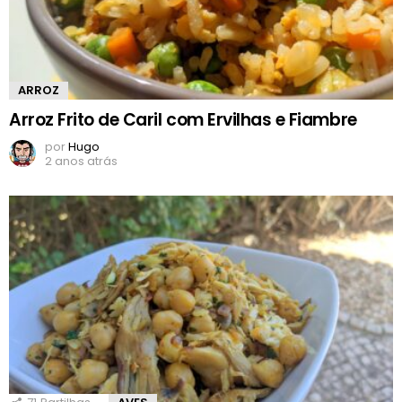
ARROZ
Arroz Frito de Caril com Ervilhas e Fiambre
por
Hugo
2 anos atrás