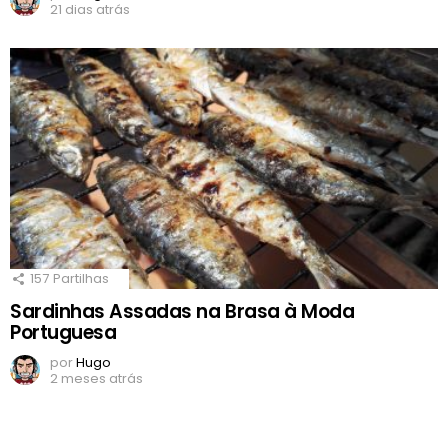
21 dias atrás
157
Partilhas
Sardinhas Assadas na Brasa à Moda
Portuguesa
por
Hugo
2 meses atrás