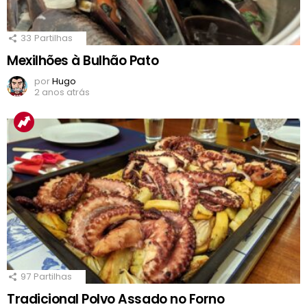
33
Partilhas
Mexilhões à Bulhão Pato
por
Hugo
2 anos atrás
97
Partilhas
Tradicional Polvo Assado no Forno