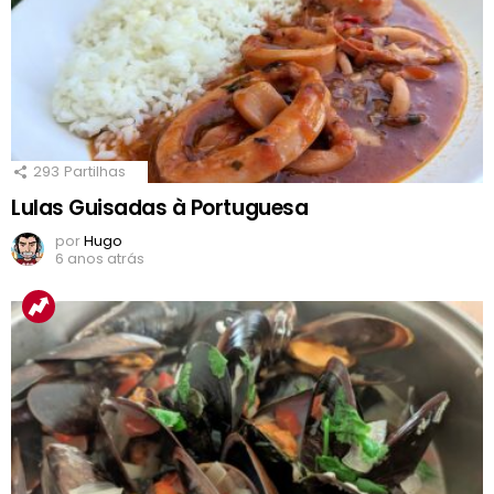
293
Partilhas
Lulas Guisadas à Portuguesa
por
Hugo
6 anos atrás