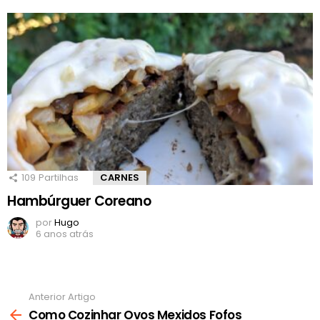
109
Partilhas
CARNES
Hambúrguer Coreano
por
Hugo
6 anos atrás
Anterior Artigo
Ver
mais
Como Cozinhar Ovos Mexidos Fofos