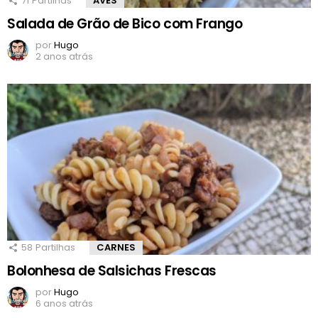
71
Partilhas
AVES
Salada de Grão de Bico com Frango
por
Hugo
2 anos atrás
58
Partilhas
CARNES
Bolonhesa de Salsichas Frescas
por
Hugo
6 anos atrás