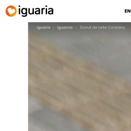
EN
You are here:
Iguaria
Iguarias
Donut de Leite Coreano