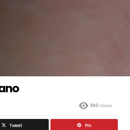
eano
360
Views
Tweet
Pin