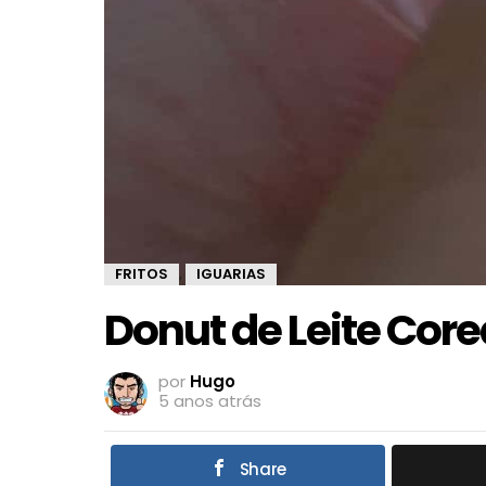
FRITOS
IGUARIAS
,
Donut de Leite Cor
por
Hugo
5 anos atrás
Share