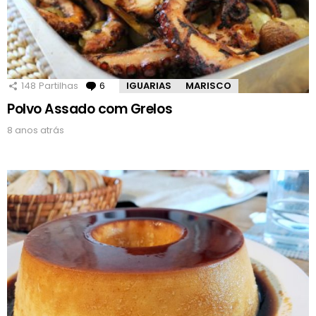
148
Partilhas
6
Comentários
IGUARIAS
MARISCO
Polvo Assado com Grelos
8 anos atrás