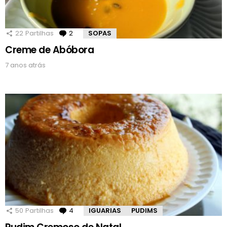
22
Partilhas
2
Comentários
SOPAS
Creme de Abóbora
7 anos atrás
50
Partilhas
4
Comentários
IGUARIAS
PUDIMS