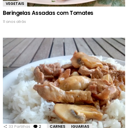
VEGETAIS
Beringelas Assadas com Tomates
11 anos atrás
33
Partilhas
2
Comentários
CARNES
IGUARIAS