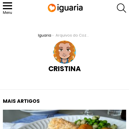
P
Menu
You are here:
Iguaria
Arquivos do Cozinheiro: Cristina
CRISTINA
MAIS ARTIGOS