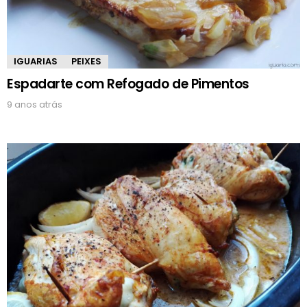
IGUARIAS
PEIXES
Espadarte com Refogado de Pimentos
9 anos atrás