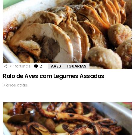
71
Partilhas
2
Comentários
AVES
IGUARIAS
Rolo de Aves com Legumes Assados
7 anos atrás