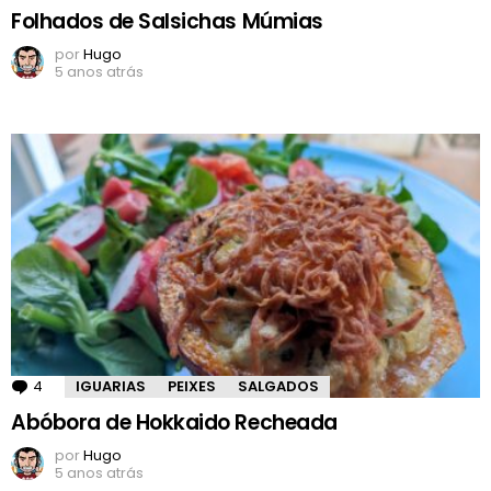
Folhados de Salsichas Múmias
por
Hugo
5 anos atrás
4
Comentários
IGUARIAS
PEIXES
SALGADOS
Abóbora de Hokkaido Recheada
por
Hugo
5 anos atrás