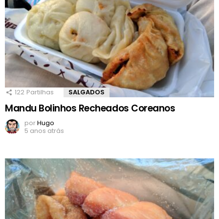
122
Partilhas
SALGADOS
Mandu Bolinhos Recheados Coreanos
por
Hugo
5 anos atrás