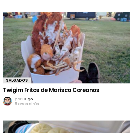
SALGADOS
Twigim Fritos de Marisco Coreanos
por
Hugo
5 anos atrás