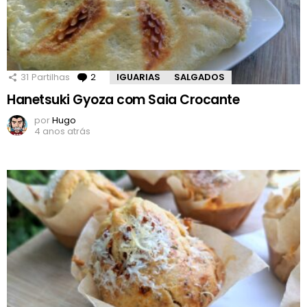
31
Partilhas
2
Comentários
IGUARIAS
SALGADOS
Hanetsuki Gyoza com Saia Crocante
por
Hugo
4 anos atrás