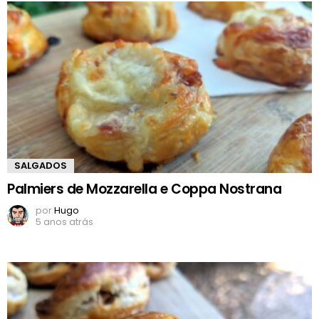
SALGADOS
Palmiers de Mozzarella e Coppa Nostrana
por
Hugo
5 anos atrás