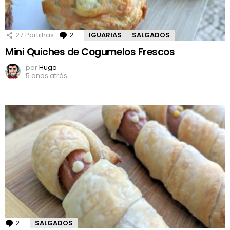
27
Partilhas
2
Comentários
IGUARIAS
SALGADOS
Mini Quiches de Cogumelos Frescos
por
Hugo
5 anos atrás
2
Comentários
SALGADOS