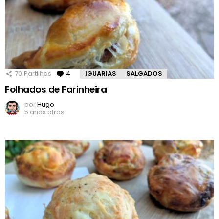
70
Partilhas
4
Comentários
IGUARIAS
SALGADOS
Folhados de Farinheira
por
Hugo
5 anos atrás