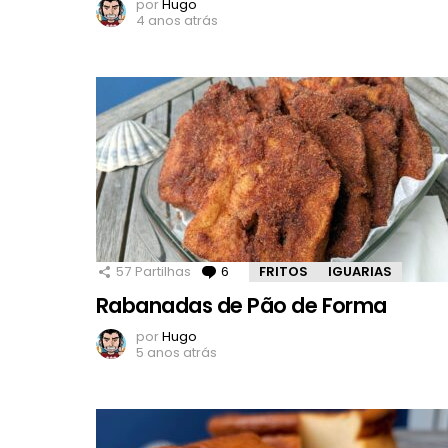
por
Hugo
4 anos atrás
57
Partilhas
6
Comentários
FRITOS
IGUARIAS
Rabanadas de Pão de Forma
por
Hugo
5 anos atrás