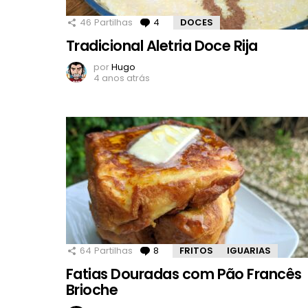
46
Partilhas
4
Comentários
DOCES
Tradicional Aletria Doce Rija
por
Hugo
4 anos atrás
64
Partilhas
8
Comentários
FRITOS
IGUARIAS
Fatias Douradas com Pão Francês
Brioche