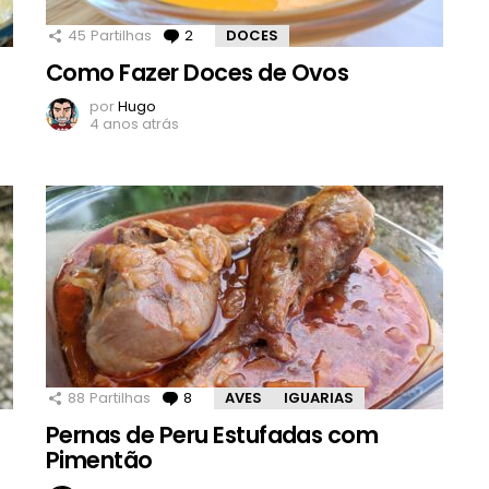
45
Partilhas
2
Comentários
DOCES
Como Fazer Doces de Ovos
por
Hugo
4 anos atrás
88
Partilhas
8
Comentários
AVES
IGUARIAS
Pernas de Peru Estufadas com
Pimentão