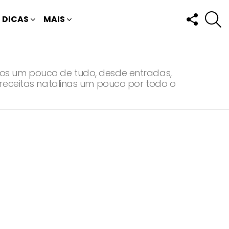
FOLLOW
P
DICAS
MAIS
US
mos um pouco de tudo, desde entradas,
 receitas natalinas um pouco por todo o