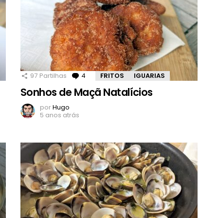
97
Partilhas
4
Comentários
FRITOS
IGUARIAS
Sonhos de Maçã Natalícios
por
Hugo
5 anos atrás