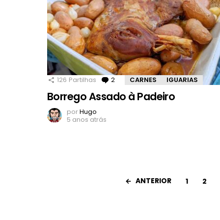
126
Partilhas
2
Comentários
CARNES
IGUARIAS
Borrego Assado à Padeiro
por
Hugo
5 anos atrás
ANTERIOR
1
2