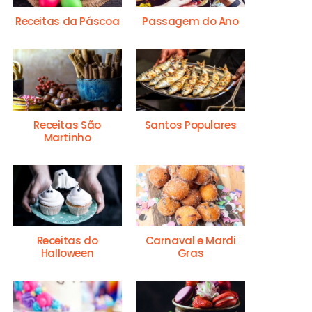
Receitas da Páscoa
Passagem do Ano
Receitas São
Santos Populares
Martinho
Receitas do
Carnaval e Mardi
Halloween
Gras