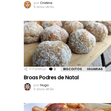
por
Cristina
5 anos atrás
71
Partilhas
2
Comentários
BISCOITOS
IGUARIAS
Broas Podres de Natal
por
Hugo
5 anos atrás