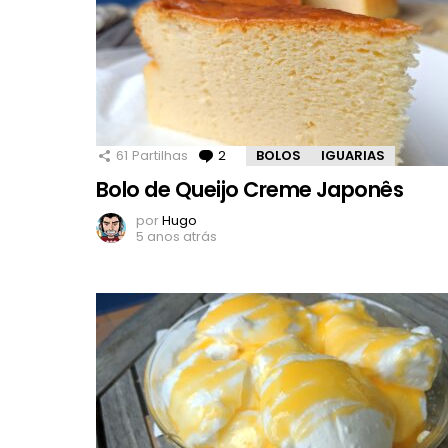
61
Partilhas
2
Comentários
BOLOS
IGUARIAS
Bolo de Queijo Creme Japonês
por
Hugo
5 anos atrás