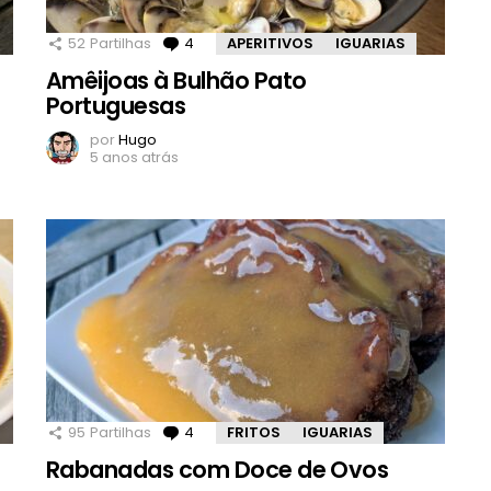
52
Partilhas
4
Comentários
APERITIVOS
IGUARIAS
Amêijoas à Bulhão Pato
Portuguesas
por
Hugo
5 anos atrás
95
Partilhas
4
Comentários
FRITOS
IGUARIAS
Rabanadas com Doce de Ovos