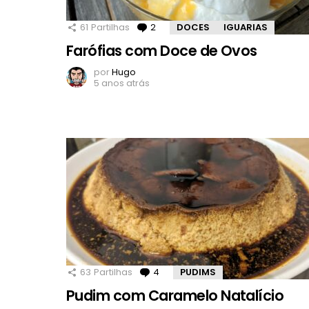
61
Partilhas
2
Comentários
DOCES
IGUARIAS
Farófias com Doce de Ovos
por
Hugo
5 anos atrás
63
Partilhas
4
Comentários
PUDIMS
Pudim com Caramelo Natalício