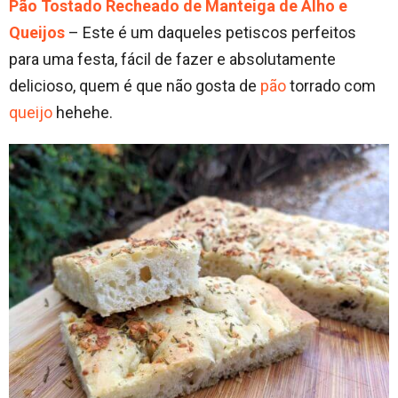
Pão Tostado Recheado de Manteiga de Alho e
Queijos
– Este é um daqueles petiscos perfeitos
para uma festa, fácil de fazer e absolutamente
delicioso, quem é que não gosta de
pão
torrado com
queijo
hehehe.