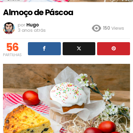
Almoço de Páscoa
por
Hugo
150
Views
3 anos atrás
56
PARTILHAS