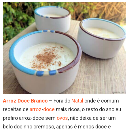
Arroz Doce Branco
– Fora do
Natal
onde é comum
receitas de
arroz
-
doce
mais ricos, o resto do ano eu
prefiro arroz-doce sem
ovos
, não deixa de ser um
belo docinho cremoso, apenas é menos doce e