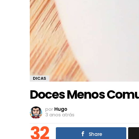
DICAS
Doces Menos Comun
por
Hugo
3 anos atrás
32
Share