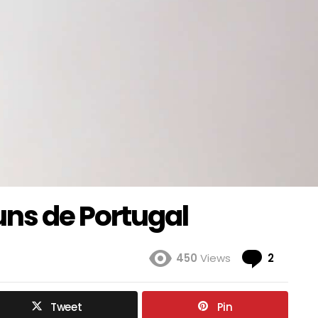
s de Portugal
Coment
450
Views
2
Tweet
Pin