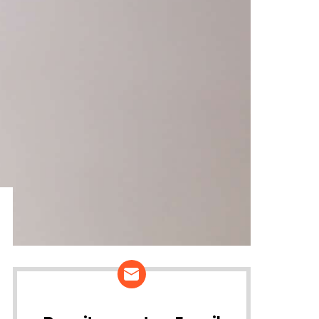
ários