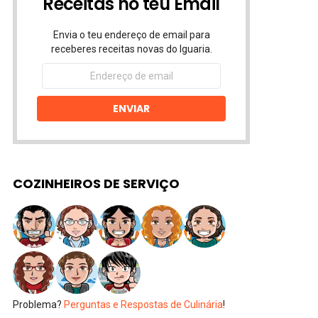
Receitas no teu Email
Envia o teu endereço de email para
receberes receitas novas do Iguaria.
Endereço
de
email
ENVIAR
COZINHEIROS DE SERVIÇO
Problema?
Perguntas e Respostas de Culinária
!