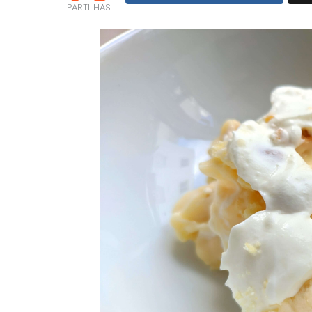
PARTILHAS