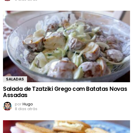
SALADAS
Salada de Tzatziki Grego com Batatas Novas
Assadas
por
Hugo
8 dias atrás