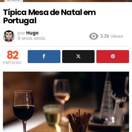
Típica Mesa de Natal em
Portugal
por
Hugo
3.2k
Views
8 anos atrás
82
PARTILHAS