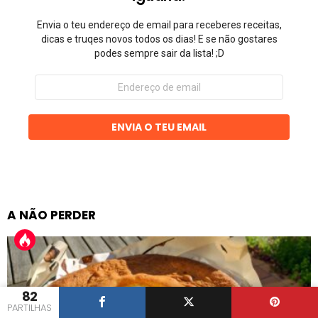
Envia o teu endereço de email para receberes receitas,
dicas e truqes novos todos os dias! E se não gostares
podes sempre sair da lista! ;D
Endereço
de
email
ENVIA O TEU EMAIL
A NÃO PERDER
82
PARTILHAS