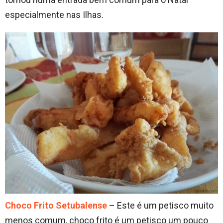
especialmente nas Ilhas.
Choco Frito Setubalense
– Este é um petisco muito
menos comum, choco frito é um petisco um pouco