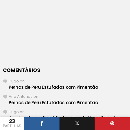
COMENTÁRIOS
Hugo
on
Pernas de Peru Estufadas com Pimentão
Ana Antunes
on
Pernas de Peru Estufadas com Pimentão
Hugo
on
Ameixas Secas Fruvit Recheadas de Noz e Cobertas
23
de Chocolate da Moldávia
PARTILHAS