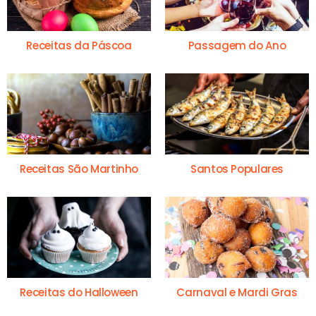
Receitas da Páscoa
Passagem do Ano
Receitas São Martinho
Santos Populares
Receitas do Halloween
Carnaval e Mardi Gras