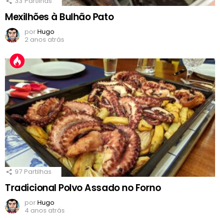
33
Partilhas
Mexilhões à Bulhão Pato
por
Hugo
2 anos atrás
97
Partilhas
Tradicional Polvo Assado no Forno
por
Hugo
4 anos atrás