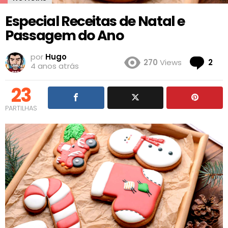
Especial Receitas de Natal e
Passagem do Ano
por
Hugo
Co
270
Views
2
4 anos atrás
23
PARTILHAS